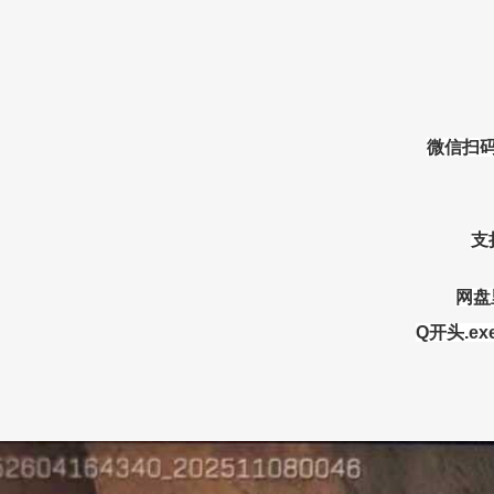
微信扫码
支
网盘
Q开头.e